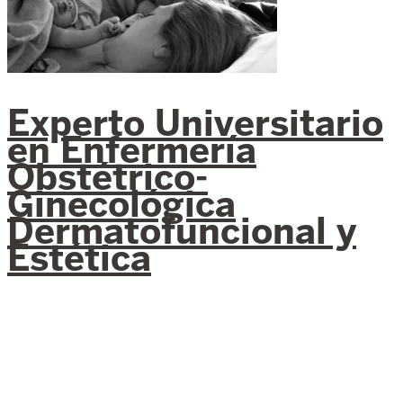
Experto Universitario
en Enfermería
Obstétrico-
Ginecológica
Dermatofuncional y
Estética
INSCRÍBETE AHORA