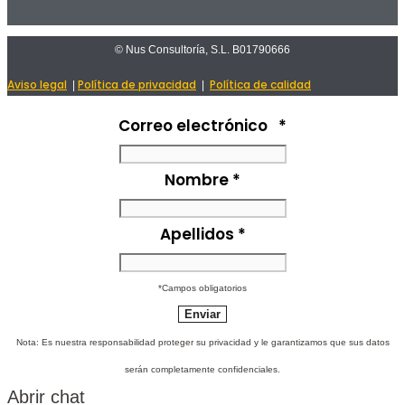
© Nus Consultoría, S.L. B01790666
Aviso legal
Política de privacidad
Política de calidad
|
|
Correo electrónico
*
Nombre
*
Apellidos
*
*Campos obligatorios
Nota: Es nuestra responsabilidad proteger su privacidad y le garantizamos que sus datos
serán completamente confidenciales.
Abrir chat