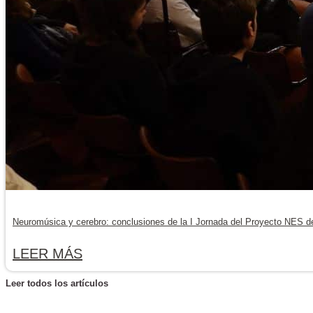
Neuromúsica y cerebro: conclusiones de la I Jornada del Proyecto NES 
LEER MÁS
Leer todos los artículos