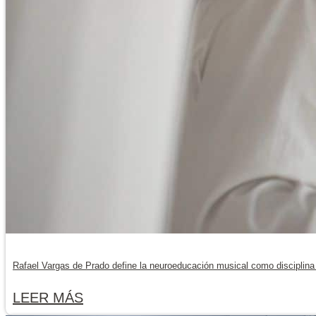
Rafael Vargas de Prado define la neuroeducación musical como disciplina 
LEER MÁS