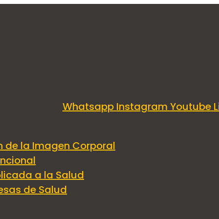
Whatsapp
Instagram
Youtube
L
 semanales sobre Sal
n de la Imagen Corporal
uncional
licada a la Salud
esas de Salud