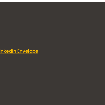
inkedin
Envelope
ud y Bienestar