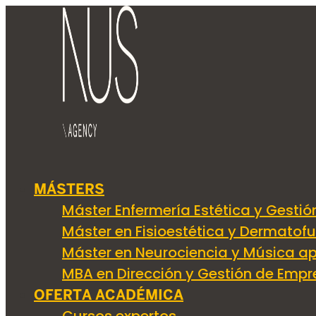
Saltar
al
contenido
Artículos NUS
MÁSTERS
Máster Enfermería Estética y Gestió
Máster en Fisioestética y Dermatof
Máster en Neurociencia y Música ap
MBA en Dirección y Gestión de Empr
OFERTA ACADÉMICA
Lo más destacado