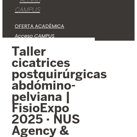
Acceso
CAMPUS
OFERTA ACADÉMICA
Acceso CAMPUS
Taller
cicatrices
postquirúrgicas
abdómino-
pelviana |
FisioExpo
2025 · NUS
Agency &