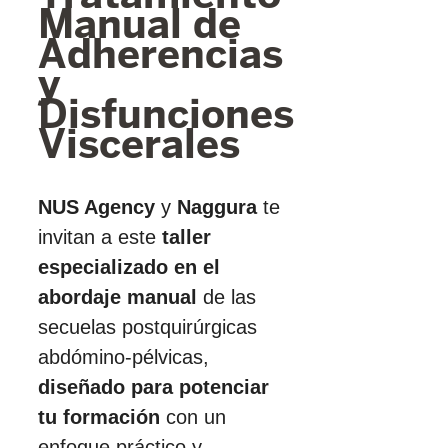
Manual de
Adherencias
y
Disfunciones
Viscerales
NUS Agency
y
Naggura
te
invitan a este
taller
especializado en el
abordaje manual
de las
secuelas postquirúrgicas
abdómino-pélvicas,
diseñado para potenciar
tu formación
con un
enfoque práctico y