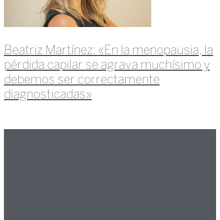
Beatriz Martínez: «En la menopausia, la
pérdida capilar se agrava muchísimo y
debemos ser correctamente
diagnosticadas»
Leer más »