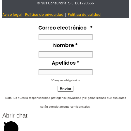
© Nus Consultoría, S.L. B01790666
Aviso legal
Política de privacidad
Política de calidad
|
|
Correo electrónico
*
Nombre
*
Apellidos
*
*Campos obligatorios
Nota: Es nuestra responsabilidad proteger su privacidad y le garantizamos que sus datos
serán completamente confidenciales.
Abrir chat