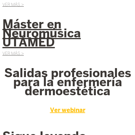
VER MÁS >
Máster en
Neuromúsica
UTAMED
VER MÁS >
Salidas profesionales
para la enfermería
dermoestética
Ver webinar