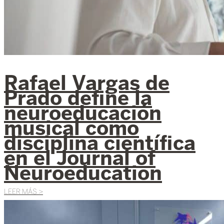
Rafael Vargas de
Prado define la
neuroeducación
musical como
disciplina científica
en el Journal of
Neuroeducation
LEER MÁS >