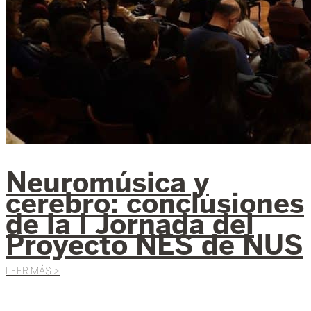
Neuromúsica y
cerebro: conclusiones
de la I Jornada del
Proyecto NES de NUS
LEER MÁS >