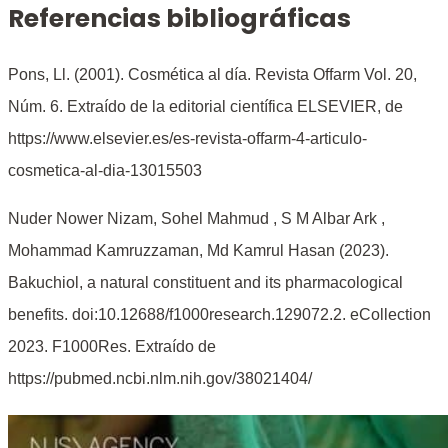
Referencias bibliográficas
Pons, Ll. (2001). Cosmética al día. Revista Offarm
Vol. 20,
Núm. 6. Extraído de la editorial científica ELSEVIER, de
https://www.elsevier.es/es-revista-offarm-4-articulo-
cosmetica-al-dia-13015503
Nuder Nower Nizam, Sohel Mahmud , S M Albar Ark ,
Mohammad Kamruzzaman, Md Kamrul Hasan (2023).
Bakuchiol, a natural constituent and its pharmacological
benefits. doi:
10.12688/f1000research.129072.2.
eCollection
2023.
F1000Res. Extraído de
https://pubmed.ncbi.nlm.nih.gov/38021404/