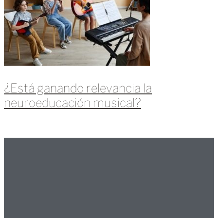
¿Está ganando relevancia la
neuroeducación musical?
Leer más »