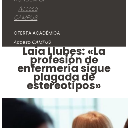
Acceso
CAMPUS
OFERTA ACADÉMICA
Acceso CAMPUS
Laia Llubes: «La
profesión de
enfermería sigue
plagada de
estereotipos»