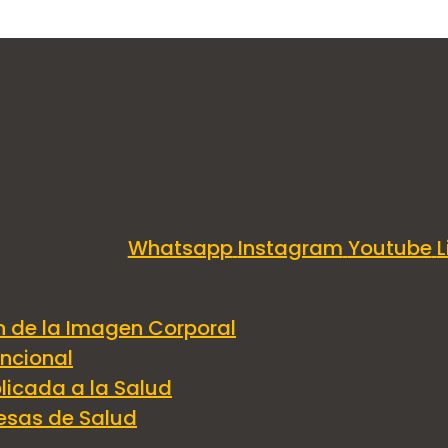
Whatsapp
Instagram
Youtube
L
ia Estética pla
n de la Imagen Corporal
uncional
dad laboral de
licada a la Salud
esas de Salud