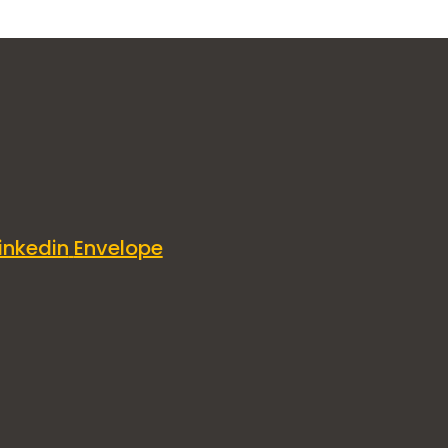
inkedin
Envelope
nta cara
l sector