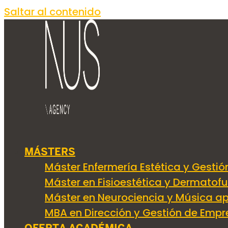
Saltar al contenido
La Fisioterap
MÁSTERS
Máster Enfermería Estética y Gestió
Máster en Fisioestética y Dermatof
a la precarie
Máster en Neurociencia y Música ap
MBA en Dirección y Gestión de Empr