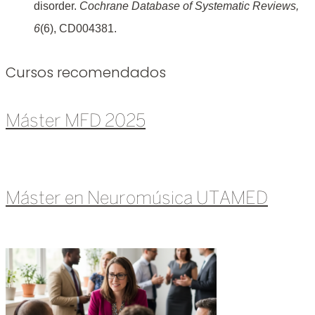
disorder.
Cochrane Database of Systematic Reviews,
6
(6), CD004381.
Cursos recomendados
Máster MFD 2025
Leer más »
Máster en Neuromúsica UTAMED
Leer más »