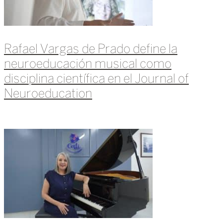
Rafael Vargas de Prado define la
neuroeducación musical como
disciplina científica en el Journal of
Neuroeducation
Leer más »