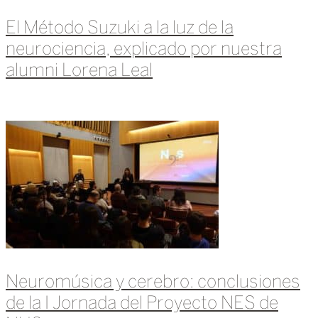
El Método Suzuki a la luz de la
neurociencia, explicado por nuestra
alumni Lorena Leal
Leer más »
Neuromúsica y cerebro: conclusiones
de la I Jornada del Proyecto NES de