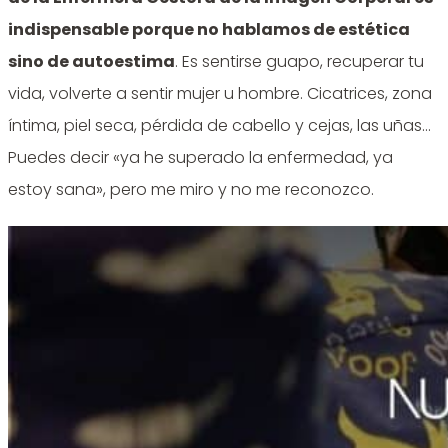
indispensable porque no hablamos de estética
sino de autoestima
. Es sentirse guapo, recuperar tu
vida, volverte a sentir mujer u hombre. Cicatrices, zona
íntima, piel seca, pérdida de cabello y cejas, las uñas…
Puedes decir «ya he superado la enfermedad, ya
estoy sana», pero me miro y no me reconozco.