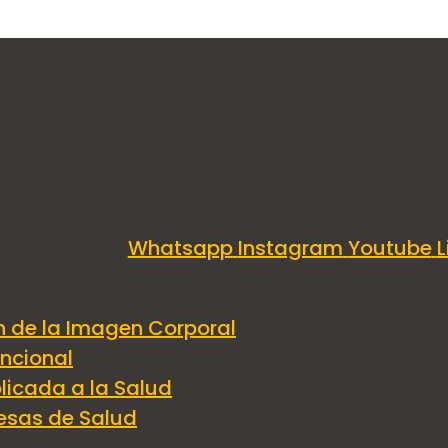
Whatsapp
Instagram
Youtube
L
A. Usos terap
n de la Imagen Corporal
uncional
e instrumento
licada a la Salud
esas de Salud