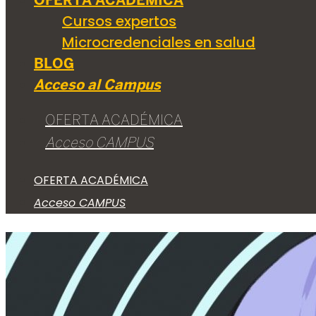
OFERTA ACADÉMICA
Cursos expertos
Microcredenciales en salud
BLOG
Acceso al Campus
OFERTA ACADÉMICA
Acceso CAMPUS
Dra. Xùs Marmol
OFERTA ACADÉMICA
Enfermera dermoestética y Antropóloga Social y Cultural.
Acceso CAMPUS
Diplomada en Enfermería - FUB. Doctorada en Antropologia y Com