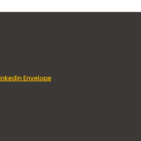
inkedin
Envelope
éuticos,
s más